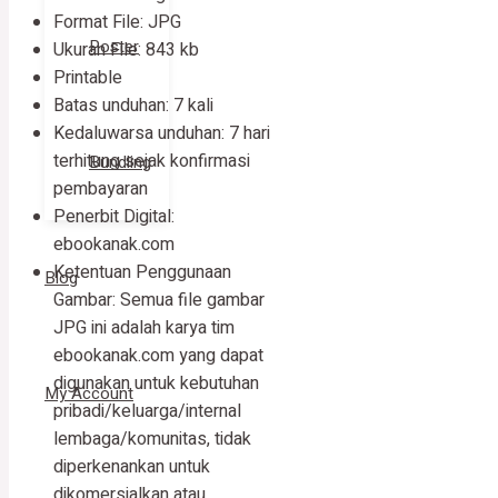
Format File: JPG
Poster
Ukuran File: 843 kb
Printable
Batas unduhan: 7 kali
Kedaluwarsa unduhan: 7 hari
terhitung sejak konfirmasi
Bundling
pembayaran
Penerbit Digital:
ebookanak.com
Ketentuan Penggunaan
Blog
Gambar: Semua file gambar
JPG ini adalah karya tim
ebookanak.com yang dapat
digunakan untuk kebutuhan
My Account
pribadi/keluarga/internal
lembaga/komunitas, tidak
diperkenankan untuk
dikomersialkan atau