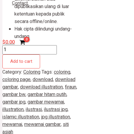
Contact
dipublikasikan ulang di luar
ketentuan kepada publik
secara offline/online.
Search
Hak cipta dilindungi undang-
undang.
$
0.00
Add to cart
Category:
Coloring
Tags:
coloring
,
coloring page
,
download
,
download
gambar
,
download illustration
,
firaun
,
gambar bw
,
gambar hitam putih
,
gambar jpg
,
gambar mewarnai
,
illustration
,
ilustrasi
,
ilustrasi jpg
,
islamic illustration
,
jpg illustration
,
mewarnai
,
mewarnai gambar
,
siti
asiah