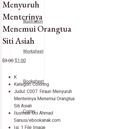
Menyuruh
Menterinya
Illustration
Menemui Orangtua
Siti Asiah
Worksheet
$
3.00
$
1.00
K
Booksheet
Kategori: Coloring
Judul: C007. Firaun Menyuruh
Menterinya Menemui Orangtua
Siti Asiah
Comic
Ilustrasi: Uci Ahmad
Sanusi/ebookanak.com
Isi: 1 File Image