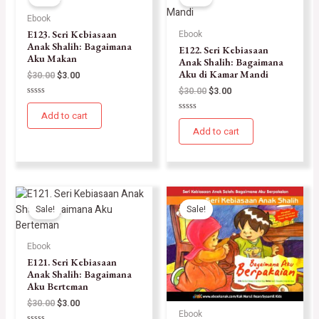
Ebook
E123. Seri Kebiasaan
Ebook
Anak Shalih: Bagaimana
E122. Seri Kebiasaan
Aku Makan
Anak Shalih: Bagaimana
Aku di Kamar Mandi
$
30.00
$
3.00
$
30.00
$
3.00
Rated
0
Add to cart
Rated
out
0
of
Add to cart
out
5
of
5
Sale!
Sale!
Ebook
E121. Seri Kebiasaan
Anak Shalih: Bagaimana
Aku Berteman
$
30.00
$
3.00
Ebook