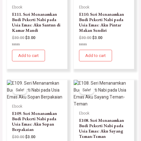
Ebook
Ebook
E111. Seri Menanamkan
E110. Seri Menanamkan
Budi Pekerti Nabi pada
Budi Pekerti Nabi pada
Usia Emas: Aku Santun di
Usia Emas: Aku Pintar
Kamar Mandi
Makan Sendiri
$
30.00
$
3.00
$
30.00
$
3.00
Rated
Rated
0
0
Add to cart
Add to cart
out
out
of
of
5
5
Sale!
Sale!
Ebook
E109. Seri Menanamkan
Ebook
Budi Pekerti Nabi pada
E108. Seri Menanamkan
Usia Emas: Aku Sopan
Budi Pekerti Nabi pada
Berpakaian
Usia Emas: Aku Sayang
Teman-Teman
$
30.00
$
3.00