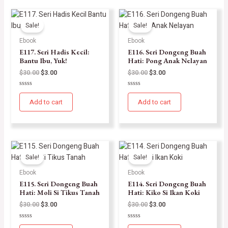
Sale!
Sale!
Ebook
Ebook
E117. Seri Hadis Kecil:
E116. Seri Dongeng Buah
Bantu Ibu, Yuk!
Hati: Pong Anak Nelayan
$
30.00
$
3.00
$
30.00
$
3.00
Rated
Rated
0
0
Add to cart
Add to cart
out
out
of
of
5
5
Sale!
Sale!
Ebook
Ebook
E115. Seri Dongeng Buah
E114. Seri Dongeng Buah
Hati: Moli Si Tikus Tanah
Hati: Kiko Si Ikan Koki
$
30.00
$
3.00
$
30.00
$
3.00
Rated
Rated