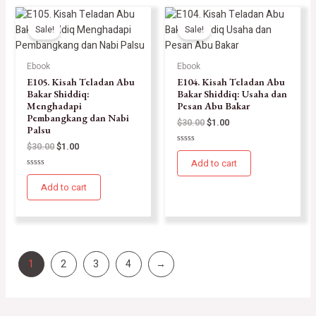
Sale!
Sale!
Ebook
Ebook
E105. Kisah Teladan Abu
E104. Kisah Teladan Abu
Bakar Shiddiq:
Bakar Shiddiq: Usaha dan
Menghadapi
Pesan Abu Bakar
Pembangkang dan Nabi
$
30.00
$
1.00
Palsu
$
30.00
$
1.00
Rated
0
Add to cart
out
Rated
of
0
5
Add to cart
out
of
5
1
2
3
4
→