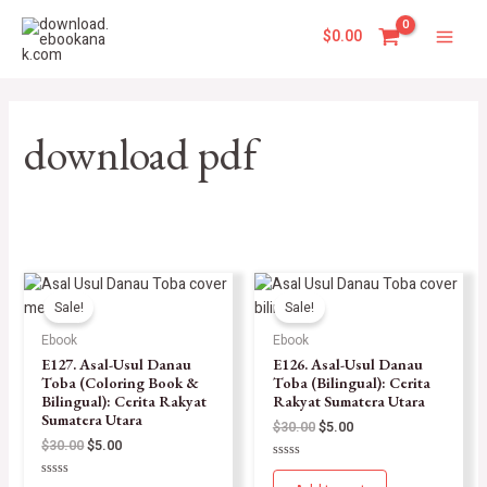
Skip
Main
to
$
0.00
Men
content
download pdf
Sale!
Sale!
Ebook
Ebook
E127. Asal-Usul Danau
E126. Asal-Usul Danau
Toba (Coloring Book &
Toba (Bilingual): Cerita
Bilingual): Cerita Rakyat
Rakyat Sumatera Utara
Sumatera Utara
$
30.00
$
5.00
$
30.00
$
5.00
Rated
0