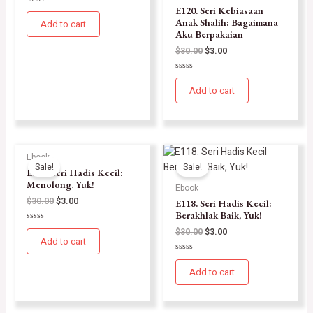
E120. Seri Kebiasaan
Rated
0
Anak Shalih: Bagaimana
Add to cart
out
Aku Berpakaian
of
5
$
30.00
$
3.00
Rated
0
Add to cart
out
of
5
Ebook
Sale!
Sale!
E119. Seri Hadis Kecil:
Menolong, Yuk!
Ebook
$
30.00
$
3.00
E118. Seri Hadis Kecil:
Berakhlak Baik, Yuk!
Rated
$
30.00
$
3.00
0
Add to cart
out
of
Rated
5
0
Add to cart
out
of
5