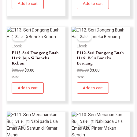
0
0
Add to cart
Add to cart
out
out
of
of
5
5
Sale!
Sale!
Ebook
Ebook
E113. Seri Dongeng Buah
E112. Seri Dongeng Buah
Hati: Jojo Si Boneka
Hati: Belu Boneka
Kebun
Beruang
$
30.00
$
3.00
$
30.00
$
3.00
Rated
Rated
0
0
Add to cart
Add to cart
out
out
of
of
5
5
Sale!
Sale!