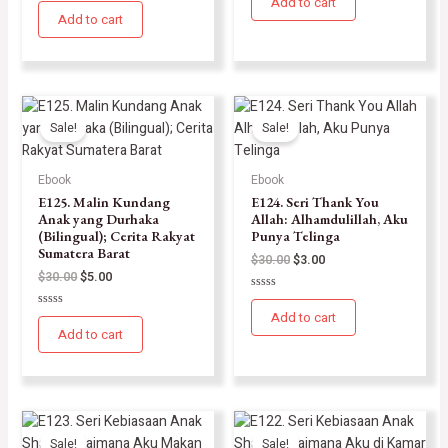
Add to cart
Rated
out
0
Add to cart
of
out
5
of
5
Sale!
Sale!
Ebook
Ebook
E125. Malin Kundang
E124. Seri Thank You
Anak yang Durhaka
Allah: Alhamdulillah, Aku
(Bilingual); Cerita Rakyat
Punya Telinga
Sumatera Barat
$
30.00
$
3.00
$
30.00
$
5.00
Rated
0
Add to cart
Rated
out
0
Add to cart
of
out
5
of
5
Sale!
Sale!