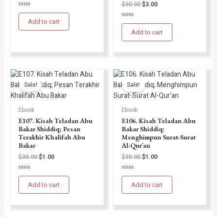
$
30.00
$
3.00
Rated
0
Add to cart
Rated
out
0
of
Add to cart
out
5
of
5
Sale!
Sale!
Ebook
Ebook
E107. Kisah Teladan Abu
E106. Kisah Teladan Abu
Bakar Shiddiq; Pesan
Bakar Shiddiq:
Terakhir Khalifah Abu
Menghimpun Surat-Surat
Bakar
Al-Qur’an
$
30.00
$
1.00
$
30.00
$
1.00
Rated
Rated
0
0
Add to cart
Add to cart
out
out
of
of
5
5